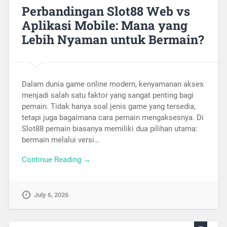
Perbandingan Slot88 Web vs
Aplikasi Mobile: Mana yang
Lebih Nyaman untuk Bermain?
Dalam dunia game online modern, kenyamanan akses
menjadi salah satu faktor yang sangat penting bagi
pemain. Tidak hanya soal jenis game yang tersedia,
tetapi juga bagaimana cara pemain mengaksesnya. Di
Slot88 pemain biasanya memiliki dua pilihan utama:
bermain melalui versi…
Continue Reading →
July 6, 2026