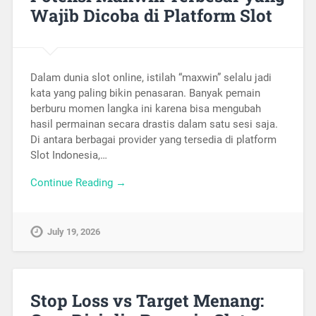
Wajib Dicoba di Platform Slot
Dalam dunia slot online, istilah “maxwin” selalu jadi
kata yang paling bikin penasaran. Banyak pemain
berburu momen langka ini karena bisa mengubah
hasil permainan secara drastis dalam satu sesi saja.
Di antara berbagai provider yang tersedia di platform
Slot Indonesia,…
Continue Reading →
July 19, 2026
Stop Loss vs Target Menang: