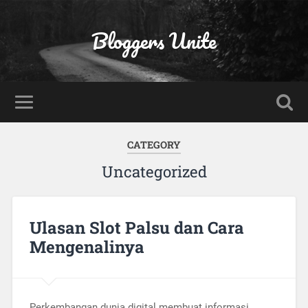
Bloggers Unite
CATEGORY
Uncategorized
Ulasan Slot Palsu dan Cara
Mengenalinya
Perkembangan dunia digital membuat informasi