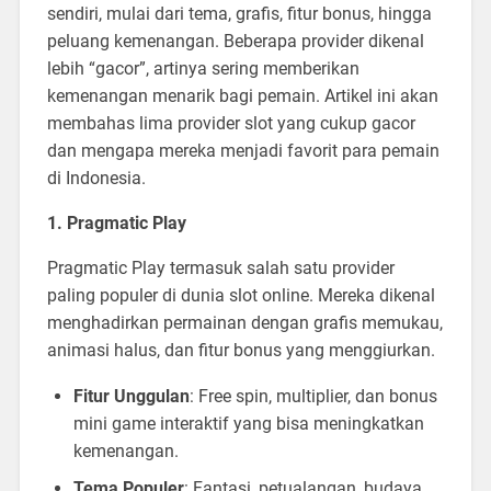
sendiri, mulai dari tema, grafis, fitur bonus, hingga
peluang kemenangan. Beberapa provider dikenal
lebih “gacor”, artinya sering memberikan
kemenangan menarik bagi pemain. Artikel ini akan
membahas lima provider slot yang cukup gacor
dan mengapa mereka menjadi favorit para pemain
di Indonesia.
1. Pragmatic Play
Pragmatic Play termasuk salah satu provider
paling populer di dunia slot online. Mereka dikenal
menghadirkan permainan dengan grafis memukau,
animasi halus, dan fitur bonus yang menggiurkan.
Fitur Unggulan
: Free spin, multiplier, dan bonus
mini game interaktif yang bisa meningkatkan
kemenangan.
Tema Populer
: Fantasi, petualangan, budaya