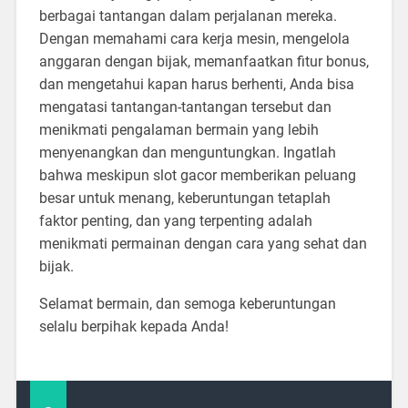
berbagai tantangan dalam perjalanan mereka.
Dengan memahami cara kerja mesin, mengelola
anggaran dengan bijak, memanfaatkan fitur bonus,
dan mengetahui kapan harus berhenti, Anda bisa
mengatasi tantangan-tantangan tersebut dan
menikmati pengalaman bermain yang lebih
menyenangkan dan menguntungkan. Ingatlah
bahwa meskipun slot gacor memberikan peluang
besar untuk menang, keberuntungan tetaplah
faktor penting, dan yang terpenting adalah
menikmati permainan dengan cara yang sehat dan
bijak.
Selamat bermain, dan semoga keberuntungan
selalu berpihak kepada Anda!