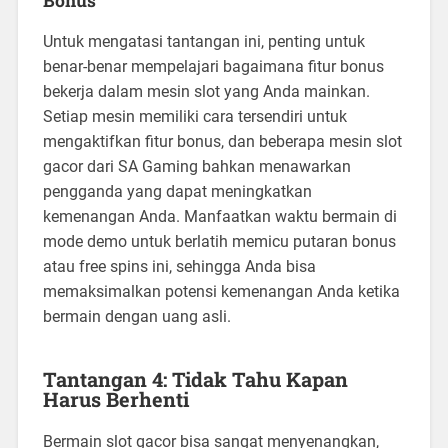
Bonus
Untuk mengatasi tantangan ini, penting untuk
benar-benar mempelajari bagaimana fitur bonus
bekerja dalam mesin slot yang Anda mainkan.
Setiap mesin memiliki cara tersendiri untuk
mengaktifkan fitur bonus, dan beberapa mesin slot
gacor dari SA Gaming bahkan menawarkan
pengganda yang dapat meningkatkan
kemenangan Anda. Manfaatkan waktu bermain di
mode demo untuk berlatih memicu putaran bonus
atau free spins ini, sehingga Anda bisa
memaksimalkan potensi kemenangan Anda ketika
bermain dengan uang asli.
Tantangan 4: Tidak Tahu Kapan
Harus Berhenti
Bermain slot gacor bisa sangat menyenangkan,