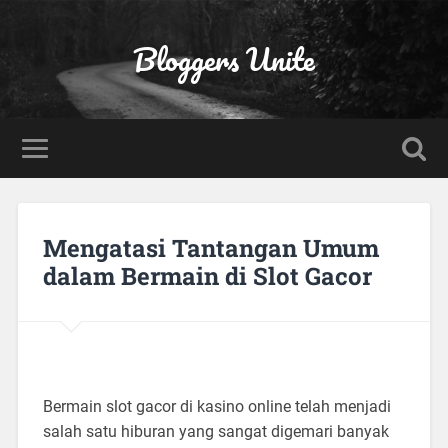
Bloggers Unite
Mengatasi Tantangan Umum
dalam Bermain di Slot Gacor
Bermain slot gacor di kasino online telah menjadi
salah satu hiburan yang sangat digemari banyak