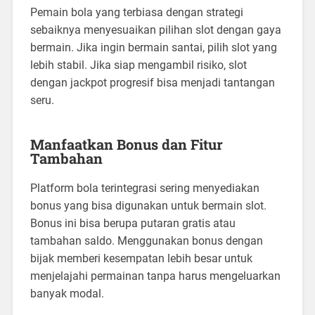
Pemain bola yang terbiasa dengan strategi
sebaiknya menyesuaikan pilihan slot dengan gaya
bermain. Jika ingin bermain santai, pilih slot yang
lebih stabil. Jika siap mengambil risiko, slot
dengan jackpot progresif bisa menjadi tantangan
seru.
Manfaatkan Bonus dan Fitur
Tambahan
Platform bola terintegrasi sering menyediakan
bonus yang bisa digunakan untuk bermain slot.
Bonus ini bisa berupa putaran gratis atau
tambahan saldo. Menggunakan bonus dengan
bijak memberi kesempatan lebih besar untuk
menjelajahi permainan tanpa harus mengeluarkan
banyak modal.