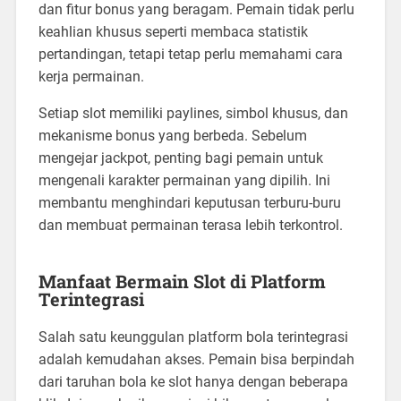
dan fitur bonus yang beragam. Pemain tidak perlu
keahlian khusus seperti membaca statistik
pertandingan, tetapi tetap perlu memahami cara
kerja permainan.
Setiap slot memiliki paylines, simbol khusus, dan
mekanisme bonus yang berbeda. Sebelum
mengejar jackpot, penting bagi pemain untuk
mengenali karakter permainan yang dipilih. Ini
membantu menghindari keputusan terburu-buru
dan membuat permainan terasa lebih terkontrol.
Manfaat Bermain Slot di Platform
Terintegrasi
Salah satu keunggulan platform bola terintegrasi
adalah kemudahan akses. Pemain bisa berpindah
dari taruhan bola ke slot hanya dengan beberapa