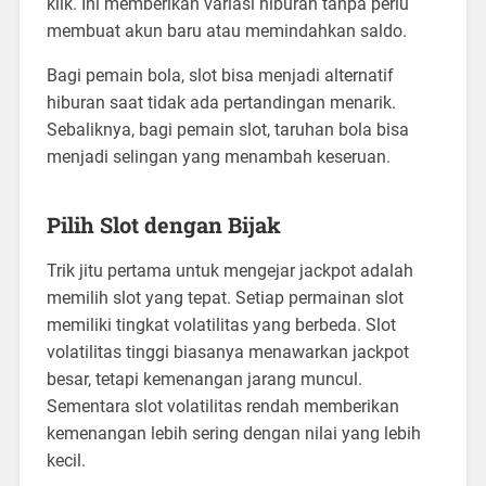
klik. Ini memberikan variasi hiburan tanpa perlu
membuat akun baru atau memindahkan saldo.
Bagi pemain bola, slot bisa menjadi alternatif
hiburan saat tidak ada pertandingan menarik.
Sebaliknya, bagi pemain slot, taruhan bola bisa
menjadi selingan yang menambah keseruan.
Pilih Slot dengan Bijak
Trik jitu pertama untuk mengejar jackpot adalah
memilih slot yang tepat. Setiap permainan slot
memiliki tingkat volatilitas yang berbeda. Slot
volatilitas tinggi biasanya menawarkan jackpot
besar, tetapi kemenangan jarang muncul.
Sementara slot volatilitas rendah memberikan
kemenangan lebih sering dengan nilai yang lebih
kecil.