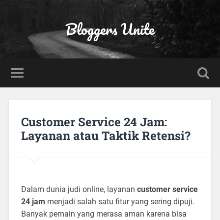
Bloggers Unite
Customer Service 24 Jam:
Layanan atau Taktik Retensi?
Dalam dunia judi online, layanan
customer service
24 jam
menjadi salah satu fitur yang sering dipuji.
Banyak pemain yang merasa aman karena bisa