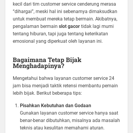
kecil dari tim customer service cenderung merasa
“dihargai”, meski hal ini sebenarnya dimaksudkan
untuk membuat mereka tetap bermain. Akibatnya,
pengalaman bermain
slot gacor
tidak lagi murni
tentang hiburan, tapi juga tentang keterikatan
emosional yang diperkuat oleh layanan ini.
Bagaimana Tetap Bijak
Menghadapinya?
Mengetahui bahwa layanan customer service 24
jam bisa menjadi taktik retensi membantu pemain
lebih bijak. Berikut beberapa tips:
Pisahkan Kebutuhan dan Godaan
Gunakan layanan customer service hanya saat
benar-benar dibutuhkan, misalnya ada masalah
teknis atau kesulitan memahami aturan.