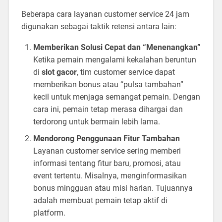
Beberapa cara layanan customer service 24 jam
digunakan sebagai taktik retensi antara lain:
Memberikan Solusi Cepat dan “Menenangkan”
Ketika pemain mengalami kekalahan beruntun
di
slot gacor
, tim customer service dapat
memberikan bonus atau “pulsa tambahan”
kecil untuk menjaga semangat pemain. Dengan
cara ini, pemain tetap merasa dihargai dan
terdorong untuk bermain lebih lama.
Mendorong Penggunaan Fitur Tambahan
Layanan customer service sering memberi
informasi tentang fitur baru, promosi, atau
event tertentu. Misalnya, menginformasikan
bonus mingguan atau misi harian. Tujuannya
adalah membuat pemain tetap aktif di
platform.