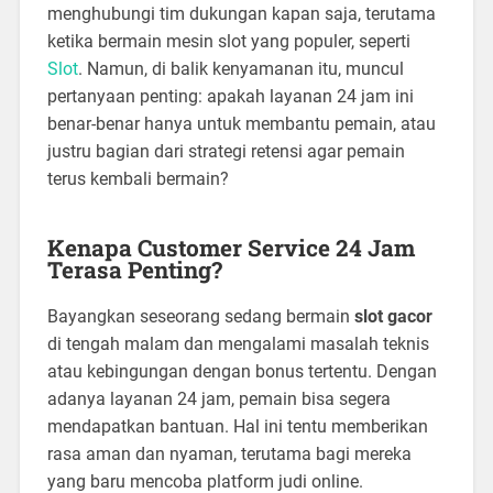
menghubungi tim dukungan kapan saja, terutama
ketika bermain mesin slot yang populer, seperti
Slot
. Namun, di balik kenyamanan itu, muncul
pertanyaan penting: apakah layanan 24 jam ini
benar-benar hanya untuk membantu pemain, atau
justru bagian dari strategi retensi agar pemain
terus kembali bermain?
Kenapa Customer Service 24 Jam
Terasa Penting?
Bayangkan seseorang sedang bermain
slot gacor
di tengah malam dan mengalami masalah teknis
atau kebingungan dengan bonus tertentu. Dengan
adanya layanan 24 jam, pemain bisa segera
mendapatkan bantuan. Hal ini tentu memberikan
rasa aman dan nyaman, terutama bagi mereka
yang baru mencoba platform judi online.