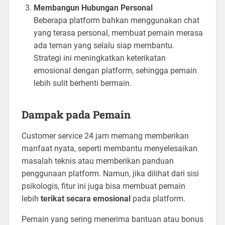
Membangun Hubungan Personal
Beberapa platform bahkan menggunakan chat
yang terasa personal, membuat pemain merasa
ada teman yang selalu siap membantu.
Strategi ini meningkatkan keterikatan
emosional dengan platform, sehingga pemain
lebih sulit berhenti bermain.
Dampak pada Pemain
Customer service 24 jam memang memberikan
manfaat nyata, seperti membantu menyelesaikan
masalah teknis atau memberikan panduan
penggunaan platform. Namun, jika dilihat dari sisi
psikologis, fitur ini juga bisa membuat pemain
lebih
terikat secara emosional
pada platform.
Pemain yang sering menerima bantuan atau bonus