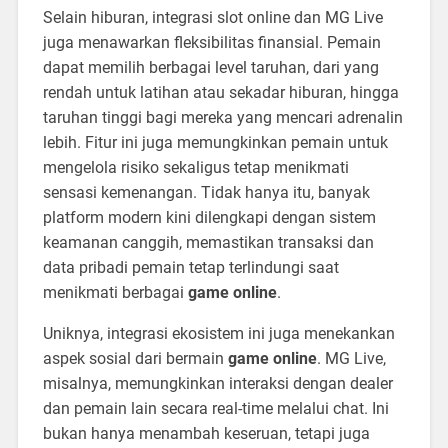
Selain hiburan, integrasi slot online dan MG Live
juga menawarkan fleksibilitas finansial. Pemain
dapat memilih berbagai level taruhan, dari yang
rendah untuk latihan atau sekadar hiburan, hingga
taruhan tinggi bagi mereka yang mencari adrenalin
lebih. Fitur ini juga memungkinkan pemain untuk
mengelola risiko sekaligus tetap menikmati
sensasi kemenangan. Tidak hanya itu, banyak
platform modern kini dilengkapi dengan sistem
keamanan canggih, memastikan transaksi dan
data pribadi pemain tetap terlindungi saat
menikmati berbagai
game online
.
Uniknya, integrasi ekosistem ini juga menekankan
aspek sosial dari bermain
game online
. MG Live,
misalnya, memungkinkan interaksi dengan dealer
dan pemain lain secara real-time melalui chat. Ini
bukan hanya menambah keseruan, tetapi juga