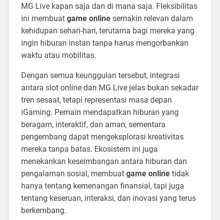
MG Live kapan saja dan di mana saja. Fleksibilitas
ini membuat
game online
semakin relevan dalam
kehidupan sehari-hari, terutama bagi mereka yang
ingin hiburan instan tanpa harus mengorbankan
waktu atau mobilitas.
Dengan semua keunggulan tersebut, integrasi
antara slot online dan MG Live jelas bukan sekadar
tren sesaat, tetapi representasi masa depan
iGaming. Pemain mendapatkan hiburan yang
beragam, interaktif, dan aman, sementara
pengembang dapat mengeksplorasi kreativitas
mereka tanpa batas. Ekosistem ini juga
menekankan keseimbangan antara hiburan dan
pengalaman sosial, membuat
game online
tidak
hanya tentang kemenangan finansial, tapi juga
tentang keseruan, interaksi, dan inovasi yang terus
berkembang.